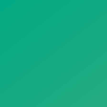
遥想公瑾当年，小乔初嫁了，雄姿英发。
羽扇纶巾，谈笑间，樯橹灰飞烟灭。
故国神游，多情应笑我，早生华发。
人生如梦，一尊还酹江月。